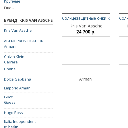
Крупные
Еще...
Солнцезащитные очки Kris Van As
Солн
БРЕНД: KRIS VAN ASSCHE
Kris Van Assche
Kris Van Assche
24 700 р.
AGENT PROVOCATEUR
Armani
Calvin Klein
Carrera
Chanel
Armani
Dolce Gabbana
Emporio Armani
Gucci
Guess
Hugo Boss
Italia Independent
ic! berlin